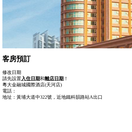
客房預訂
修改日期
請先設置
入住日期
和
離店日期
！
粵大金融城國際酒店(天河店)
電話：
+86-20-38666666
地址：黃埔大道中322號，近地鐵科韻路站A出口